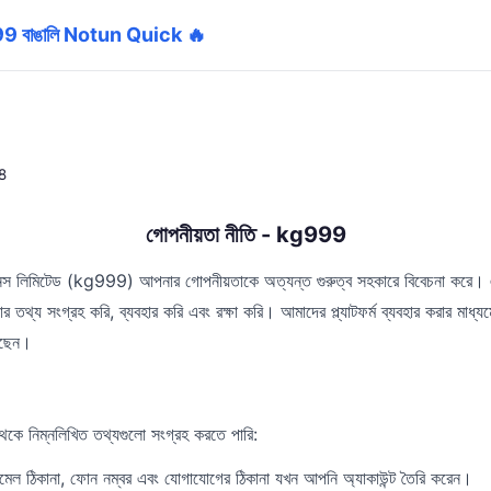
 বাঙালি Notun Quick 🔥
8
গোপনীয়তা নীতি - kg999
 লিমিটেড (kg999) আপনার গোপনীয়তাকে অত্যন্ত গুরুত্ব সহকারে বিবেচনা করে। এই
তথ্য সংগ্রহ করি, ব্যবহার করি এবং রক্ষা করি। আমাদের প্ল্যাটফর্ম ব্যবহার করার মাধ
করছেন।
েকে নিম্নলিখিত তথ্যগুলো সংগ্রহ করতে পারি:
মেল ঠিকানা, ফোন নম্বর এবং যোগাযোগের ঠিকানা যখন আপনি অ্যাকাউন্ট তৈরি করেন।