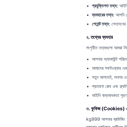
প্রযুক্তিগত তথ্য:
আইপি 
ব্যবহারের তথ্য:
আপনি কো
পেমেন্ট তথ্য:
লেনদেনের রে
২. তথ্যের ব্যবহার
সংগৃহীত তথ্যগুলো আমরা নিম্
আপনার অ্যাকাউন্ট পরিচ
আমাদের সফটওয়্যার এবং 
নতুন আপডেট, অফার এবং
প্রতারণা রোধ এবং প্ল্যা
আইনি বাধ্যবাধকতা পূর
৩. কুকিজ (Cookies) এ
kg999 আপনার ব্রাউজিং অ