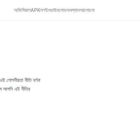
অফিসিয়াল
APK
লগইন
ডাউনলোড
অবস্থান
আলোচনা
 গোপনীয়তা নীতি বর্ণনা
্যমে আপনি এই নীতির