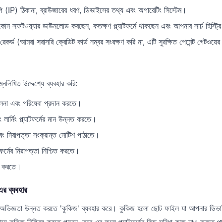
(IP) ঠিকানা, ব্রাউজারের ধরণ, ডিভাইসের তথ্য এবং অপারেটিং সিস্টেম।
ন সফটওয়্যার ডাউনলোড করছেন, কতক্ষণ প্ল্যাটফর্মে থাকছেন এবং আপনার সার্চ হিস্ট্র
কর্ড (আমরা সরাসরি ক্রেডিট কার্ড নম্বর সংরক্ষণ করি না, এটি সুরক্ষিত পেমেন্ট গেটওয়ে
নলিখিত উদ্দেশ্যে ব্যবহার করি:
ালনা এবং পরিষেবা প্রদান করতে।
লার্নিং প্ল্যাটফর্মের মান উন্নত করতে।
 নিরাপত্তা সংক্রান্ত নোটিশ পাঠাতে।
টফর্মের নিরাপত্তা নিশ্চিত করতে।
ণ করতে।
র ব্যবহার
ভিজ্ঞতা উন্নত করতে 'কুকিজ' ব্যবহার করে। কুকিজ হলো ছোট ফাইল যা আপনার ডিভা