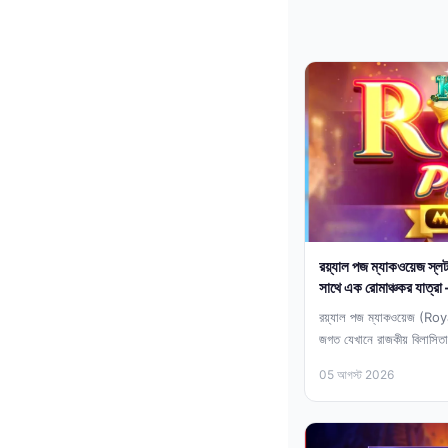
রয়্যাল পজ ম্যাকওয়েজ স্লট
সাথে এক রোমাঞ্চকর যাত্
রয়্যাল পজ ম্যাকওয়েজ (
জগত যেখানে রাজকীয় বিলাসিতা
অদ্ভুত...
05 আগস্ট 2026