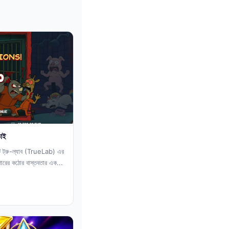
ড়াই
ি ট্রু-ল্যাব (TrueLab) এর
গারের কঠোর বাস্তবতার এক...