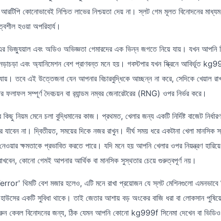
 আরটিপি কোনোভাবেই নিশ্চিত লাভের নিশ্চয়তা দেয় না। স্লট গেম মূলত বিনোদনের মাধ
্বশীল হওয়া অপরিহার্য।
 ভিজ্যুয়াল এবং অডিও অভিজ্ঞতা গেমারদের এক ভিন্ন জগতে নিয়ে যায়। যখন আপনি র
র নড়াচড়া এবং অ্যানিমেশন বেশ প্রাণবন্ত মনে হয়। গবস্টপার যখন স্ক্রিনে আবির্ভূত k
ায়। তবে এই উত্তেজনা যেন আপনার বিচারবুদ্ধিকে আচ্ছন্ন না করে, সেদিকে খেয়াল রা
যার ফলাফল সম্পূর্ণ দৈবচয়ন বা র‍্যান্ডম নম্বর জেনারেটরের (RNG) ওপর নির্ভর করে।
রে কিছু নিয়ম মেনে চলা বুদ্ধিমানের কাজ। প্রথমত, খেলার জন্য একটি নির্দিষ্ট বাজেট নির্
 যাবেন না। দ্বিতীয়ত, সময়ের দিকে নজর রাখুন। দীর্ঘ সময় ধরে একটানা খেলা মানসিক স্ব
 নেওয়ার ক্ষমতাকে প্রভাবিত করতে পারে। যদি মনে হয় আপনি খেলার ওপর নিয়ন্ত্রণ হা
াখবেন, কোনো গেমই আপনার আর্থিক বা মানসিক সুস্থতার চেয়ে গুরুত্বপূর্ণ নয়।
ror' থিমটি বেশ মজার হলেও, এটি মনে রাখা প্রয়োজন যে স্লট মেশিনগুলো এমনভাবে
হাউসের একটি সুবিধা থাকে। তাই জেতার আশায় বড় অংকের বাজি ধরা বা লোকসান পুষিয়ে ন
 করুন কেবল বিনোদনের জন্য, ঠিক যেমন আপনি কোনো kg999f সিনেমা দেখেন বা ভিড