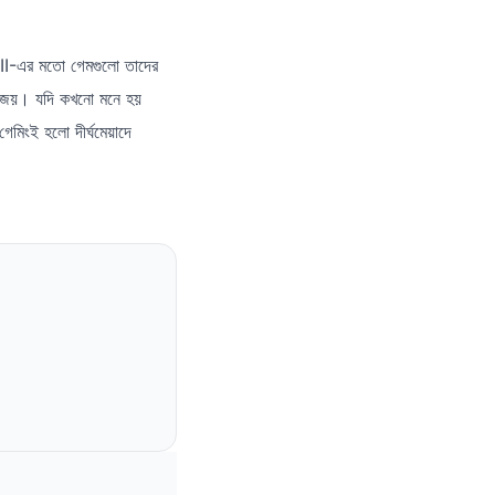
 II-এর মতো গেমগুলো তাদের
সল জয়। যদি কখনো মনে হয়
গেমিংই হলো দীর্ঘমেয়াদে