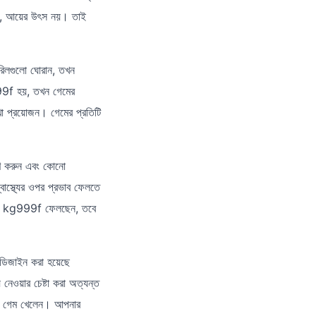
্যম, আয়ের উৎস নয়। তাই
িলগুলো ঘোরান, তখন
g999f হয়, তখন গেমের
খা প্রয়োজন। গেমের প্রতিটি
ধারণ করুন এবং কোনো
াস্থ্যের ওপর প্রভাব ফেলতে
রিয়ে kg999f ফেলছেন, তবে
 ডিজাইন করা হয়েছে
েওয়ার চেষ্টা করা অত্যন্ত
িও গেম খেলেন। আপনার