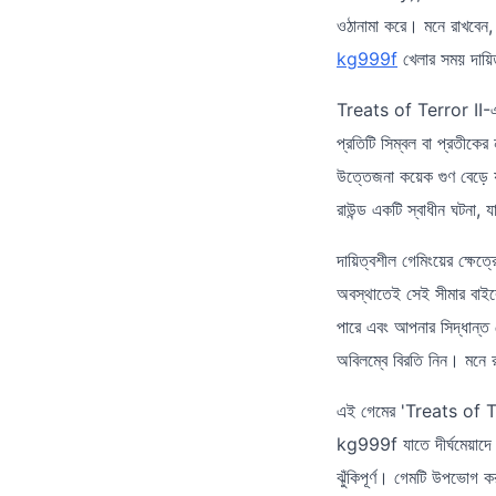
ওঠানামা করে। মনে রাখবেন,
kg999f
খেলার সময় দায়িত
Treats of Terror II-এর
প্রতিটি সিম্বল বা প্রতীকে
উত্তেজনা কয়েক গুণ বেড়ে য
রাউন্ড একটি স্বাধীন ঘটনা, 
দায়িত্বশীল গেমিংয়ের ক্ষেত্
অবস্থাতেই সেই সীমার বাইরে
পারে এবং আপনার সিদ্ধান্ত
অবিলম্বে বিরতি নিন। মনে র
এই গেমের 'Treats of Ter
kg999f যাতে দীর্ঘমেয়াদে 
ঝুঁকিপূর্ণ। গেমটি উপভোগ