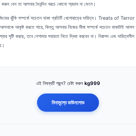
া করুন যেন তা আপনার দৈনন্দিন খরচে কোনো প্রভাব না ফেলে।
িংয়ের ঝুঁকি সম্পর্কে সচেতন থাকা প্রতিটি খেলোয়াড়ের দায়িত্ব। Treats of Terror
যমে আপনাকে আকৃষ্ট করতে পারে, কিন্তু আপনার নিজের সীমা সম্পর্কে সচেতন থাকাটাই আ
যার সৃষ্টি করছে, তবে পেশাদার সহায়তা নিতে দ্বিধা করবেন না। নিরাপদ এবং দায়িত্বশীল 
ায়।
এই নিবন্ধটি পছন্দ? চেষ্টা করুন
kg999
বিনামূল্যে ডাউনলোড