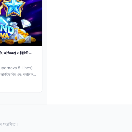
িং অভিজ্ঞতা ও রিভিউ –
d Supernova 5 Lines)
হাজাগতিক থিম এবং ক্লাসিক
সংরক্ষিত।