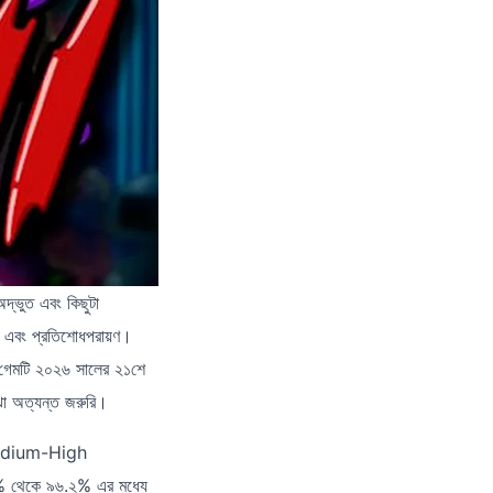
্ভুত এবং কিছুটা
্ত এবং প্রতিশোধপরায়ণ।
 গেমটি ২০২৬ সালের ২১শে
ঝা অত্যন্ত জরুরি।
র (Medium-High
২% থেকে ৯৬.২% এর মধ্যে