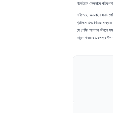
বাজেটকে এমনভাবে পরিকল্পন
পরিশেষে, অনলাইন স্লট গেম
গ্রাফিক্স এবং থিমের মাধ্
যে গেমিং আপনার জীবনে সমস্
আনন্দ পাওয়ার একমাত্র উপ