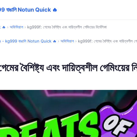
 বাঙালি Notun Quick 🔥
 🔥
›
অফিসিয়াল
›
kg999f: গেমের বৈশিষ্ট্য এবং দায়িত্বশীল গেমিংয়ের নির্দেশিকা
- kg999 বাঙালি Notun Quick 🔥
›
অফিসিয়াল
›
kg999f: গেমের বৈশিষ্ট্য এবং দায়িত্বশীল গেমি
র বৈশিষ্ট্য এবং দায়িত্বশীল গেমিংয়ের নির