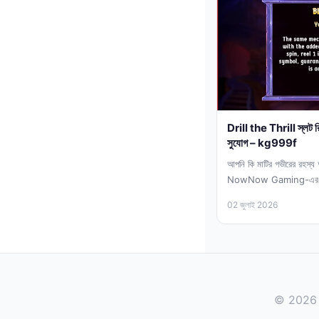
Drill the Thrill স্লট র
সুযোগ – kg999f
আপনি কি মাটির গভীরের রহস্য
NowNow Gaming-এর নতুন 
আপনার...
02 জুলাই 2026
© 2026 k