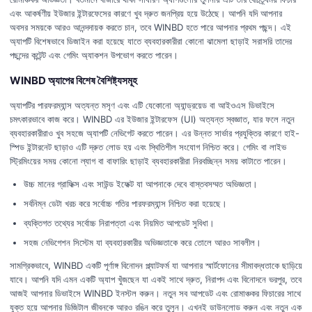
এবং আকর্ষণীয় ইউজার ইন্টারফেসের কারণে খুব দ্রুত জনপ্রিয় হয়ে উঠেছে। আপনি যদি আপনার
অবসর সময়কে আরও আনন্দদায়ক করতে চান, তবে WINBD হতে পারে আপনার প্রথম পছন্দ। এই
অ্যাপটি বিশেষভাবে ডিজাইন করা হয়েছে যাতে ব্যবহারকারীরা কোনো ঝামেলা ছাড়াই সরাসরি তাদের
পছন্দের কন্টেন্ট এবং গেমিং অ্যাকশন উপভোগ করতে পারেন।
WINBD অ্যাপের বিশেষ বৈশিষ্ট্যসমূহ
অ্যাপটির পারফরম্যান্স অত্যন্ত মসৃণ এবং এটি যেকোনো অ্যান্ড্রয়েড বা আইওএস ডিভাইসে
চমৎকারভাবে কাজ করে। WINBD এর ইউজার ইন্টারফেস (UI) অত্যন্ত স্বজ্ঞাত, যার ফলে নতুন
ব্যবহারকারীরাও খুব সহজে অ্যাপটি নেভিগেট করতে পারেন। এর উন্নত সার্ভার প্রযুক্তির কারণে হাই-
স্পিড ইন্টারনেট ছাড়াও এটি দ্রুত লোড হয় এবং স্থিতিশীল সংযোগ নিশ্চিত করে। গেমিং বা লাইভ
স্ট্রিমিংয়ের সময় কোনো ল্যাগ বা বাফারিং ছাড়াই ব্যবহারকারীরা নিরবচ্ছিন্ন সময় কাটাতে পারেন।
উচ্চ মানের গ্রাফিক্স এবং সাউন্ড ইফেক্ট যা আপনাকে দেবে বাস্তবসম্মত অভিজ্ঞতা।
সর্বনিম্ন ডেটা খরচ করে সর্বোচ্চ গতির পারফরম্যান্স নিশ্চিত করা হয়েছে।
ব্যক্তিগত তথ্যের সর্বোচ্চ নিরাপত্তা এবং নিয়মিত আপডেট সুবিধা।
সহজ নেভিগেশন সিস্টেম যা ব্যবহারকারীর অভিজ্ঞতাকে করে তোলে আরও সাবলীল।
সামগ্রিকভাবে, WINBD একটি পূর্ণাঙ্গ বিনোদন প্ল্যাটফর্ম যা আপনার স্মার্টফোনের সীমাবদ্ধতাকে ছাড়িয়ে
যাবে। আপনি যদি এমন একটি অ্যাপ খুঁজছেন যা একই সাথে দ্রুত, নিরাপদ এবং বিনোদনে ভরপুর, তবে
আজই আপনার ডিভাইসে WINBD ইনস্টল করুন। নতুন সব আপডেট এবং রোমাঞ্চকর ফিচারের সাথে
যুক্ত হয়ে আপনার ডিজিটাল জীবনকে আরও রঙিন করে তুলুন। এখনই ডাউনলোড করুন এবং নতুন এক