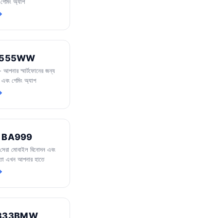
গেমিং অ্যাপ
 →
555WW
নার স্মার্টফোনের জন্য
 এবং গেমিং অ্যাপ
 →
BA999
েরা মোবাইল বিনোদন এবং
্ঞতা এখন আপনার হাতে
 →
333BMW